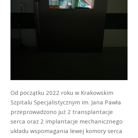
Od początku 2022 roku w Krakowskim
Szpitalu Specjalistycznym im. Jana Pawła
przeprowadzono już 2 transplantacje
serca oraz 2 implantacje mechanicznego
układu wspomagania lewej komory serca