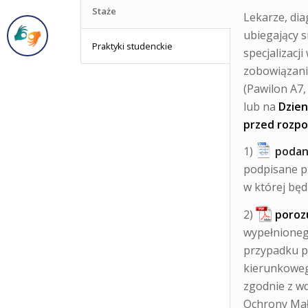
Staże
Lekarze, dia
ubiegający s
Praktyki studenckie
specjalizacj
zobowiązani
(Pawilon A7,
lub na
Dzie
przed rozp
1)
podan
podpisane p
w której będ
2)
poroz
wypełnionego
przypadku 
kierunkoweg
zgodnie z w
Ochrony Mało