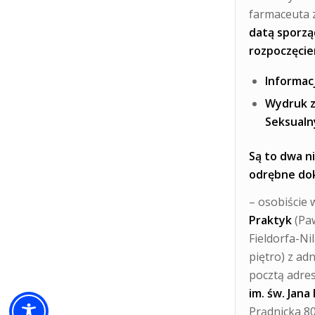
farmaceuta 
datą sporzą
rozpoczęcie
Informac
Wydruk z
Seksualn
Są to dwa n
odrębne do
– osobiście 
Praktyk
(Paw
Fieldorfa-Ni
piętro) z ad
pocztą adre
im. św. Jana
Prądnicka 80