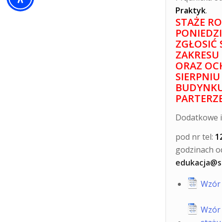
Praktyk
.
STAŻE R
PONIEDZI
ZGŁOSIĆ 
ZAKRESU 
ORAZ OC
SIERPNIU
BUDYNKU 
PARTERZE
Dodatkowe i
pod nr tel:
1
godzinach 
edukacja@sz
Wzór 
Wzór 