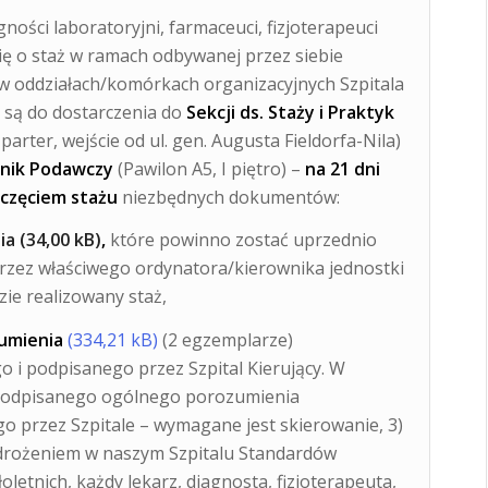
gności laboratoryjni, farmaceuci, fizjoterapeuci
ię o staż w ramach odbywanej przez siebie
i w oddziałach/komórkach organizacyjnych Szpitala
 są do dostarczenia do
Sekcji ds. Staży i Praktyk
 parter, wejście od ul. gen. Augusta Fieldorfa-Nila)
nnik Podawczy
(Pawilon A5, I piętro) –
na 21 dni
oczęciem stażu
niezbędnych dokumentów:
ia
,
które powinno zostać uprzednio
rzez właściwego ordynatora/kierownika jednostki
zie realizowany staż,
umienia
(2 egzemplarze)
 i podpisanego przez Szpital Kierujący. W
podpisanego ogólnego porozumienia
o przez Szpitale – wymagane jest skierowanie, 3)
drożeniem w naszym Szpitalu Standardów
letnich, każdy lekarz, diagnosta, fizjoterapeuta,