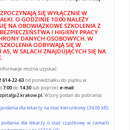
OZPOCZYNAJĄ SIĘ WYŁĄCZNIE W
AŁKI. O GODZINIE 10:00 NALEŻY
SIĘ NA OBOWIĄZKOWE SZKOLENIA Z
BEZPIECZEŃSTWA I HIGIENY PRACY
HRONY DANYCH OSOBOWYCH. W
 SZKOLENIA ODBYWAJĄ SIĘ W
A5, W SALACH ZNAJDUJĄCYCH SIĘ NA
.
nformacje można uzyskać:
2 614-22-63
od poniedziałku do piątku w
od
7:00
do
14:30
lub poprzez
e-mail:
pitaljp2.krakow.pl
.
Wzory podań do pobrania:
podania dla lekarzy na staż kierunkowy
podania dla lekarzy o staż cząstkowy w ramach