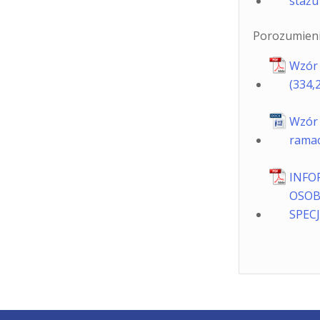
staż
Porozumieni
Wzór 
Wzór 
rama
INFO
OSOB
SPEC