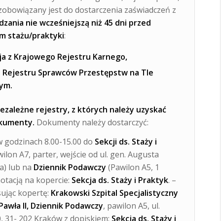
zobowiązany jest do dostarczenia zaświadczeń z
dzania nie wcześniejszą niż 45 dni przed
m stażu/praktyki
:
ja z Krajowego Rejestru Karnego,
 Rejestru Sprawców Przestępstw na Tle
ym.
iezależne rejestry, z których należy uzyskać
kumenty.
Dokumenty należy dostarczyć:
w godzinach 8.00-15.00 do
Sekcji ds. Staży i
ilon A7, parter, wejście od ul. gen. Augusta
la) lub na
Dziennik Podawczy
(Pawilon A5, 1
notacją na kopercie:
Sekcja ds. Staży i Praktyk
. –
sując kopertę:
Krakowski Szpital Specjalistyczny
 Pawła II, Dziennik Podawczy
, pawilon A5, ul.
, 31- 202 Kraków z dopiskiem:
Sekcja ds. Staży i