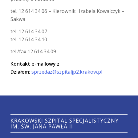
tel. 12 614 34 06 – Kierownik: Izabela Kowalczyk –
Sakwa
tel. 12 614 34 07
tel. 12 614 34 10
tel./fax 12 614 34 09
Kontakt e-mailowy z
Działem:
sprzedaz@szpitaljp2.krakow.pl
KRAKOWSKI SZPITAL SPECJALISTYCZNY
IM. ŚW. JANA PAWŁA II