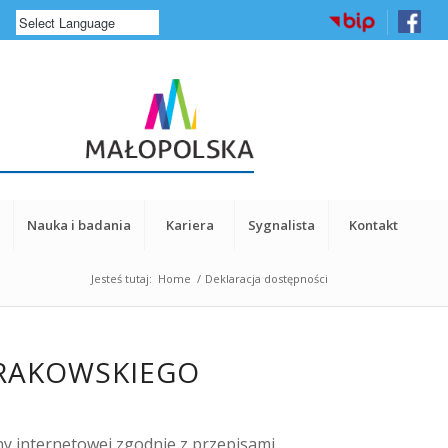
a
Nauka i badania
Kariera
Sygnalista
Kontakt
Jesteś tutaj:
Home
/
Deklaracja dostępności
KRAKOWSKIEGO
ony internetowej zgodnie z przepisami