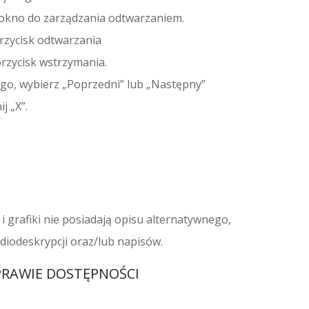
ę okno do zarządzania odtwarzaniem.
przycisk odtwarzania
przycisk wstrzymania.
ego, wybierz „Poprzedni” lub „Następny”
j „X”.
i grafiki nie posiadają opisu alternatywnego,
udiodeskrypcji oraz/lub napisów.
PRAWIE DOSTĘPNOŚCI
1