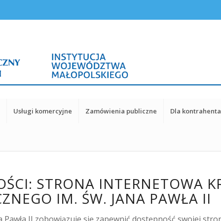
y
Usługi komercyjne
Zamówienia publiczne
Dla kontrahent
OŚCI: STRONA INTERNETOWA 
CZNEGO IM. ŚW. JANA PAWŁA II
ana Pawła II zobowiązuje się zapewnić dostępność swojej str