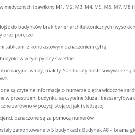
ów medycznych (pawilony M1, M2, M3, M4, M5, M6, M7, M8 i
ojść do budynków brak barier architektonicznych (wysokich
y oraz poręcze.
i tablicami z kontrastowym oznaczeniem cyfrą.
udynków w tym pylony świetlne.
informacyjne, windy, toalety. Sanitariaty dostosowywane są
owe.
ne są czytelne informacje o numerze piętra widoczne zaró
ne w przestrzeni budynku są czytelne (duża i bezszeryfowa c
ne zarówno w pozycji stojącej jak i siedzącej.
acjenci, oznaczone są za pomocą numerów.
zostały zamontowane w 5 budynkach: Budynek A8 – brama głów