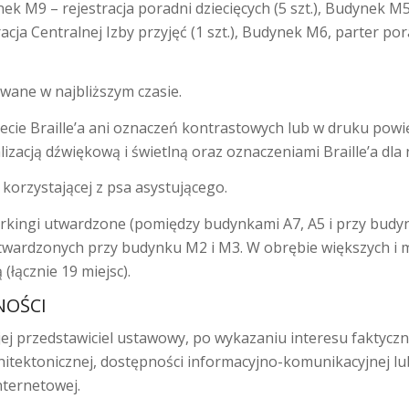
ynek M9 – rejestracja poradni dziecięcych (5 szt.), Budynek M5
acja Centralnej Izby przyjęć (1 szt.), Budynek M6, parter pora
wane w najbliższym czasie.
ecie Braille’a ani oznaczeń kontrastowych lub w druku pow
zacją dźwiękową i świetlną oraz oznaczeniami Braille’a dla
korzystającej z psa asystującego.
 parkingi utwardzone (pomiędzy budynkami A7, A5 i przy bu
twardzonych przy budynku M2 i M3. W obrębie większych i
łącznie 19 miejsc).
NOŚCI
ej przedstawiciel ustawowy, po wykazaniu interesu faktycz
hitektonicznej, dostępności informacyjno-komunikacyjnej lu
nternetowej.