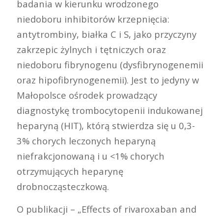
badania w kierunku wrodzonego
niedoboru inhibitorów krzepnięcia:
antytrombiny, białka C i S, jako przyczyny
zakrzepic żylnych i tętniczych oraz
niedoboru fibrynogenu (dysfibrynogenemii
oraz hipofibrynogenemii). Jest to jedyny w
Małopolsce ośrodek prowadzący
diagnostykę trombocytopenii indukowanej
heparyną (HIT), którą stwierdza się u 0,3-
3% chorych leczonych heparyną
niefrakcjonowaną i u <1% chorych
otrzymujących heparynę
drobnocząsteczkową.
O publikacji – „Effects of rivaroxaban and