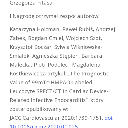
Grzegorza Fitasa.
I Nagrodę otrzymał zespół autorów:
Katarzyna Holcman, Paweł Rubiś, Andrzej
Ząbek, Bogdan Ćmiel, Wojciech Szot,
Krzysztof Boczar, Sylwia Wiśniowska-
Śmiałek, Agnieszka Stępień, Barbara
Małecka, Piotr Podolec i Magdalena
Kostkiewicz za artykuł: „The Prognostic
Value of 99mTc-HMPAO-Labeled
Leucocyte SPECT/CT in Cardiac Device-
Related Infective Endocarditis”, który
został opublikowany w:
JACC:Cardiovascular 2020:1739-1751.
doi:
10.1016/j.jcmg.2020.01.025