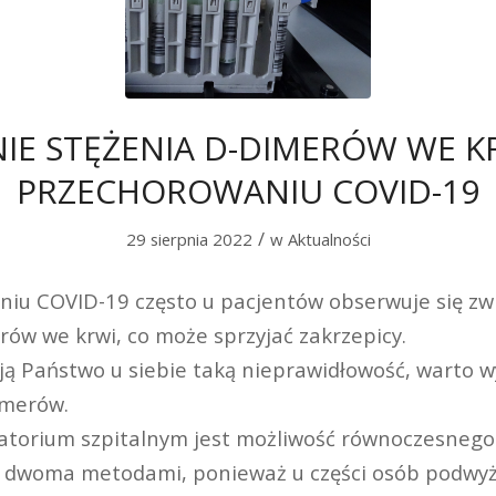
IE STĘŻENIA D-DIMERÓW WE K
PRZECHOROWANIU COVID-19
/
29 sierpnia 2022
w
Aktualności
iu COVID-19 często u pacjentów obserwuje się zw
rów we krwi, co może sprzyjać zakrzepicy.
ają Państwo u siebie taką nieprawidłowość, warto 
imerów.
atorium szpitalnym jest możliwość równoczesnego
 dwoma metodami, ponieważ u części osób podwyż