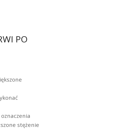
RWI PO
iększone
wykonać
 oznaczenia
szone stężenie