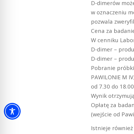
D-dimerów może 
w oznaczeniu mo
pozwala zweryfi
Cena za badanie
W cenniku Labor
D-dimer – produ
D-dimer – produ
Pobranie próbki
PAWILONIE M IV,
od 7.30 do 18.00
Wynik otrzymują
Opłatę za badan
(wejście od Pawi
Istnieje równie