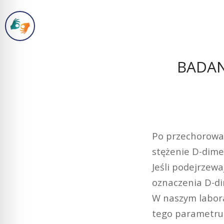
BADAN
Po przechorowan
stężenie D-dime
Jeśli podejrzew
oznaczenia D-d
W naszym labor
tego parametru