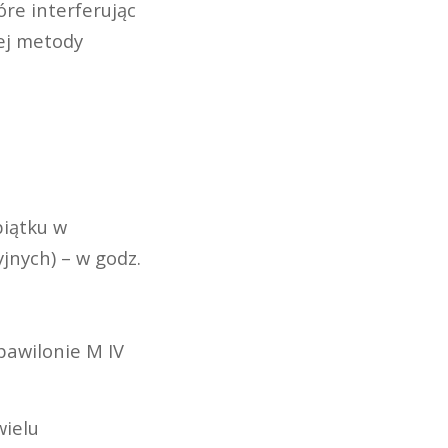
re interferując
ej metody
piątku w
jnych) – w godz.
pawilonie M IV
wielu