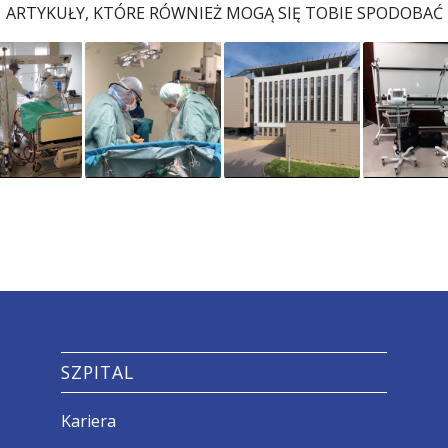
ARTYKUŁY, KTÓRE RÓWNIEŻ MOGĄ SIĘ TOBIE SPODOBAĆ
SZPITAL
Kariera