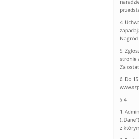
naradzie
przedsta
4. Uchw
zapadają
Nagród 
5. Zgłos
stronie 
Za ostat
6. Do 1
www.szp
§ 4
1. Admi
(„Dane”)
z który