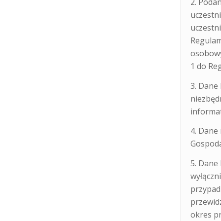
2. Poda
uczestn
uczestn
Regulam
osobowy
1 do Re
3. Dane
niezbędn
informa
4. Dane
Gospoda
5. Dane 
wyłączn
przypadk
przewid
okres p