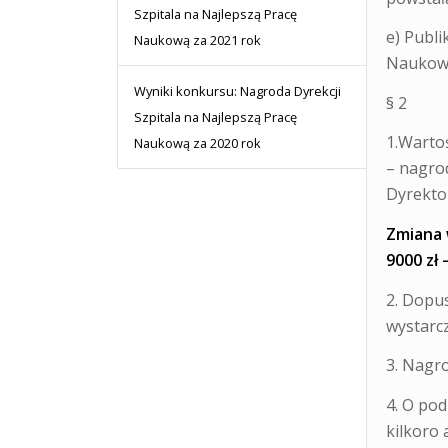
Szpitala na Najlepszą Pracę
e) Publ
Naukową za 2021 rok
Naukową
Wyniki konkursu: Nagroda Dyrekcji
§ 2
Szpitala na Najlepszą Pracę
1.Warto
Naukową za 2020 rok
– nagrod
Dyrektor
Zmiana 
9000 zł 
2. Dopus
wystarcz
3. Nagr
4. O po
kilkoro