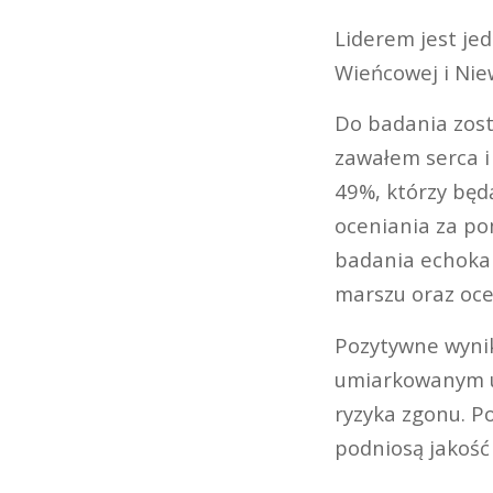
Liderem jest je
Wieńcowej i Nie
Do badania zos
zawałem serca i
49%, którzy będ
oceniania za po
badania echokar
marszu oraz ocen
Pozytywne wynik
umiarkowanym us
ryzyka zgonu. P
podniosą jakość