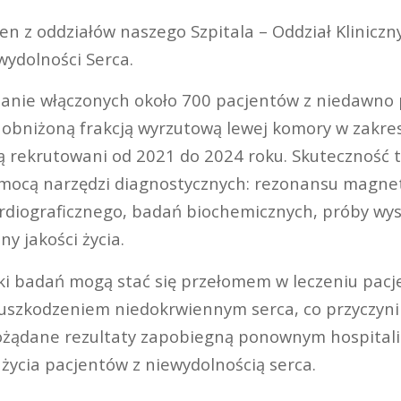
den z oddziałów naszego Szpitala – Oddział Klinicz
wydolności Serca.
tanie włączonych około 700 pacjentów z niedawno
 obniżoną frakcją wyrzutową lewej komory w zakres
ą rekrutowani od 2021 do 2024 roku. Skuteczność t
mocą narzędzi diagnostycznych: rezonansu magne
diograficznego, badań biochemicznych, próby wysi
y jakości życia.
i badań mogą stać się przełomem w leczeniu pacj
zkodzeniem niedokrwiennym serca, co przyczyni s
ożądane rezultaty zapobiegną ponownym hospitali
 życia pacjentów z niewydolnością serca.