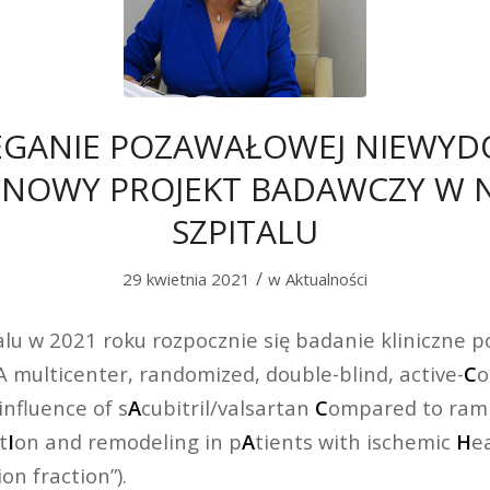
EGANIE POZAWAŁOWEJ NIEWYD
. NOWY PROJEKT BADAWCZY W 
SZPITALU
/
29 kwietnia 2021
w
Aktualności
lu w 2021 roku rozpocznie się badanie kliniczne p
 multicenter, randomized, double-blind, active-
C
o
influence of s
A
cubitril/valsartan
C
ompared to rami
t
I
on and remodeling in p
A
tients with ischemic
H
e
on fraction”).