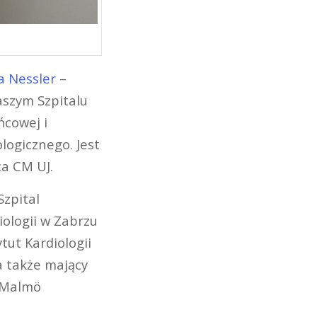
ga Nessler
–
aszym Szpitalu
ńcowej i
logicznego. Jest
ca CM UJ.
zpital
diologii w Zabrzu
ut Kardiologii
a także mający
, Malmö