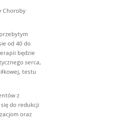
ny Choroby
 przebytym
ie od 40 do
erapii będzie
tycznego serca,
łkowej, testu
entów z
ię do redukcji
zacjom oraz