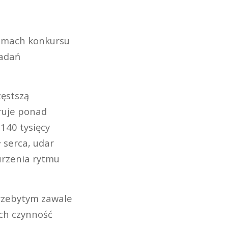
ramach konkursu
badań
ęstszą
ruje ponad
140 tysięcy
 serca, udar
urzenia rytmu
przebytym zawale
ych czynność