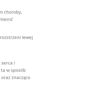
m choroby,
mienić
ozstrzeni lewej
serca i
 ta w sposób
ć oraz znacząco