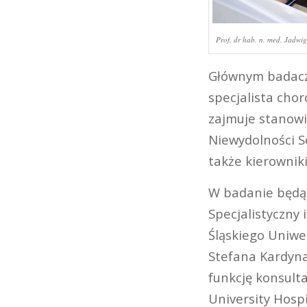
Prof. dr hab. n. med. Jadwig
Głównym badacz
specjalista cho
zajmuje stanowi
Niewydolności S
także kierownik
W badanie będą 
Specjalistyczny i
Śląskiego Uniwe
Stefana Kardyna
funkcję konsult
University Hospi