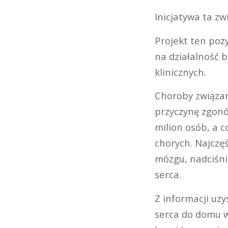
Inicjatywa ta z
Projekt ten poz
na działalność 
klinicznych.
Choroby związa
przyczynę zgonó
milion osób, a 
chorych. Najczęś
mózgu, nadciśni
serca.
Z informacji uz
serca do domu w