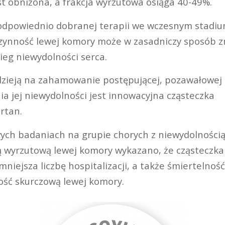
st obniżona, a frakcja wyrzutowa osiąga 40-49%.
dpowiednio dobranej terapii we wczesnym stadiu
zynność lewej komory może w zasadniczy sposób z
ieg niewydolności serca.
zieją na zahamowanie postępującej, pozawałowej r
ia jej niewydolności jest innowacyjna cząsteczka
rtan.
ch badaniach na grupie chorych z niewydolnością 
ą wyrzutową lewej komory wykazano, że cząsteczka
niejsza liczbę hospitalizacji, a także śmiertelnoś
ść skurczową lewej komory.