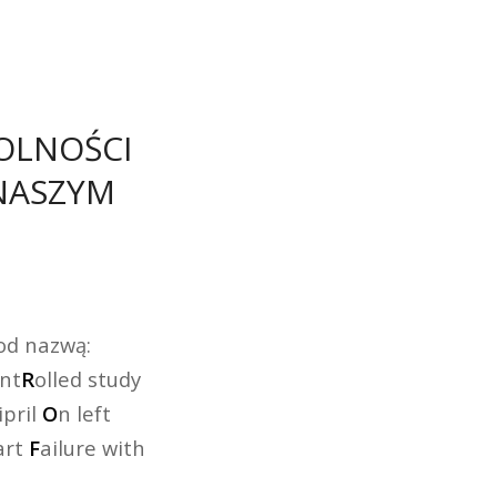
OLNOŚCI
NASZYM
od nazwą:
nt
R
olled study
pril
O
n left
art
F
ailure with