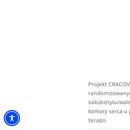
Projekt CRACOVI
randomizowanym
sakubitrylu/wal
komory serca u 
terapii.