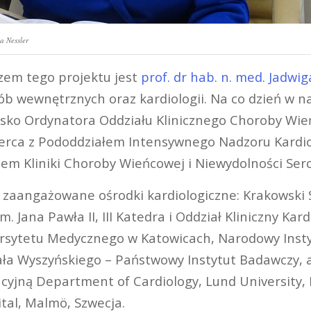
a Nessler
em tego projektu jest
prof. dr hab. n. med. Jadwi
rób wewnętrznych oraz kardiologii. Na co dzień w n
sko Ordynatora Oddziału Klinicznego Choroby Wie
erca z Pododdziałem Intensywnego Nadzoru Kardio
iem Kliniki Choroby Wieńcowej i Niewydolności Ser
zaangażowane ośrodki kardiologiczne: Krakowski S
m. Jana Pawła II, III Katedra i Oddział Kliniczny Kar
rsytetu Medycznego w Katowicach, Narodowy Instyt
ła Wyszyńskiego – Państwowy Instytut Badawczy, 
acyjną Department of Cardiology, Lund University
tal, Malmö, Szwecja.