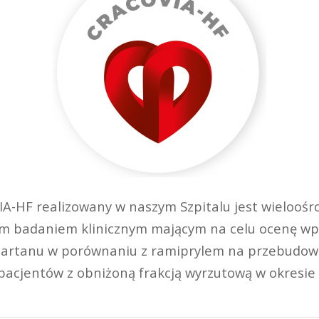
A-HF realizowany w naszym Szpitalu jest wielooś
 badaniem klinicznym mającym na celu ocenę wpł
sartanu w porównaniu z ramiprylem na przebudowę 
pacjentów z obniżoną frakcją wyrzutową w okresie