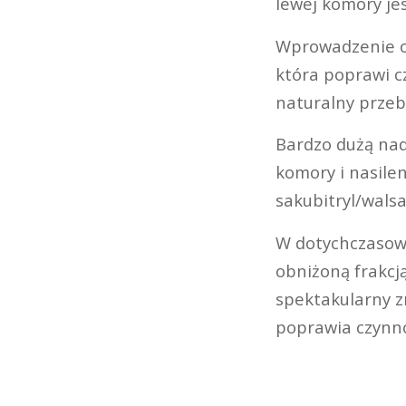
lewej komory je
Wprowadzenie o
która poprawi c
naturalny przeb
Bardzo dużą nad
komory i nasilen
sakubitryl/walsa
W dotychczasowy
obniżoną frakcj
spektakularny zm
poprawia czynno