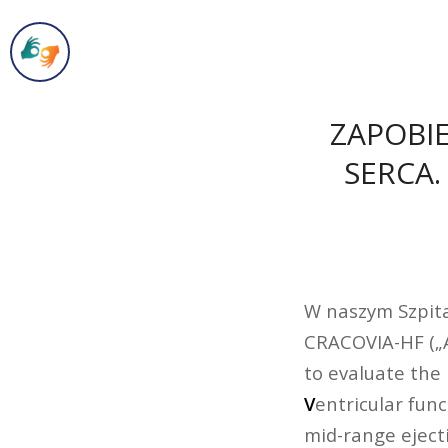
ZAPOBI
SERCA
W naszym Szpita
CRACOVIA-HF („A
to evaluate the 
V
entricular func
mid-range ejecti