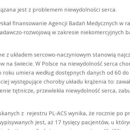
wiązana jest z problemem niewydolności serca.
yskał finansowanie Agencji Badań Medycznych w 
badawczo-rozwojową w zakresie niekomercyjnych 
ne z układem sercowo-naczyniowym stanowią najcz
w na świecie. W Polsce na niewydolność serca cho
co roku umiera według dostępnych danych od 60 do 
ciej występujące choroby układu krążenia to: zawał
enie tętnicze, przewlekła niewydolność serca, zab
yskanych z rejestru PL-ACS wynika, że rocznie po 
ypisywanych jest, aż 17 tysięcy pacjentów, u któr