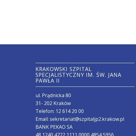
KRAKOWSKI SZPITAL
SPECJALISTYCZNY IM. ŚW. JANA
PAWŁA II
ul. Prądnicka 80
31- 202 Kraków
Telefon:
12 614 20 00
Email:
sekretariat@szpitaljp2.krakow.pl
BANK PEKAO SA
48 1240 4722 1111 0000 4854 5956