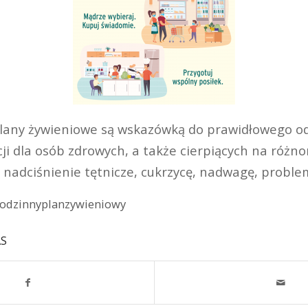
lany żywieniowe są wskazówką do prawidłowego od
cji dla osób zdrowych, a także cierpiących na różn
. nadciśnienie tętnicze, cukrzycę, nadwagę, probl
rodzinnyplanzywieniowy
AS