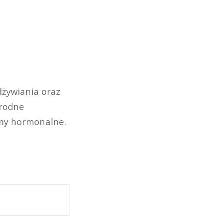
żywiania oraz
orodne
emy hormonalne.