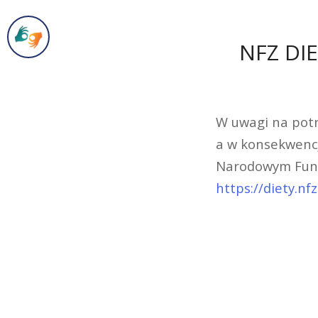
NFZ DI
W uwagi na potr
a w konsekwencj
Narodowym Fund
https://diety.nfz