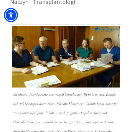
Naczyń i Transplantologii.
Na zdjęciu: Interdyscyplinarny zespół konsultujący. Dr hab. n. med. Dorota
Sobczyk (Zastępca Kierownika Oddziału Klinicznego Chorób Serca, Naczyń i
Transplantologii, prof. dr hab. n. med. Bogusław Kapelak (Kierownik
Oddziału Klinicznego Chorób Serca, Naczyń i Transplantologii, dr Jolanta
Siwińska (Zastępca Kierownika Zespołu Psychologów, dr n. kf. Dominika