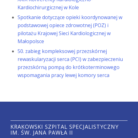
Kardiochirurgicznej w Kole
Spotkanie dotyczące opieki koordynowanej w
podstawowej opiece zdrowotnej (POZ) i
pilotażu Krajowej Sieci Kardiologicznej w
Małopolsce
50. zabieg kompleksowej przezskórnej
rewaskularyzacji serca (PCI) w zabezpieczeniu
przezskórną pompą do krótkoterminowego
wspomagania pracy lewej komory serca
KRAKOWSKI SZPITAL SPECJALISTYCZNY
IM. ŚW. JANA PAWŁA II