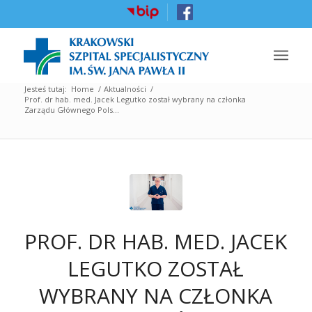
Jesteś tutaj:
Home
/
Aktualności
/
Prof. dr hab. med. Jacek Legutko został wybrany na członka
Zarządu Głównego Pols...
PROF. DR HAB. MED. JACEK
LEGUTKO ZOSTAŁ
WYBRANY NA CZŁONKA