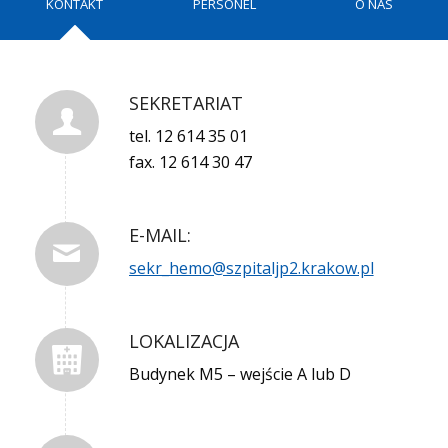
KONTAKT
PERSONEL
O NAS
SEKRETARIAT
tel. 12 614 35 01
fax. 12 614 30 47
E-MAIL:
sekr_hemo@szpitaljp2.krakow.pl
LOKALIZACJA
Budynek M5 – wejście A lub D