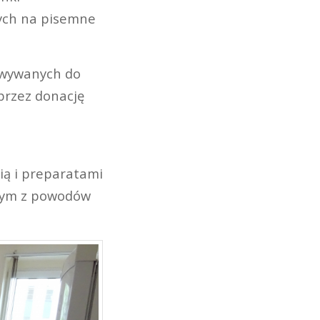
nych na pisemne
towywanych do
przez donację
ią i preparatami
wym z powodów