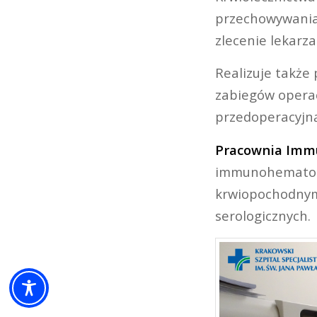
przechowywania 
zlecenie lekarza
Realizuje także
zabiegów operac
przedoperacyjną
Pracownia Immu
immunohematolog
krwiopochodnym
serologicznych.