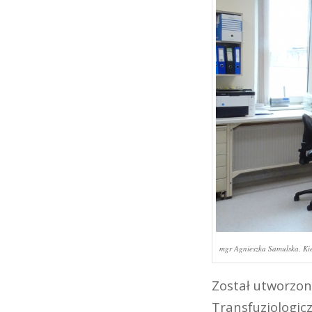
mgr Agnieszka Samulska, Kier
Został utworzon
Transfuzjologicz