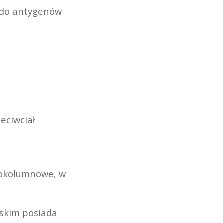
 do antygenów
zeciwciał
rokolumnowe, w
lskim posiada