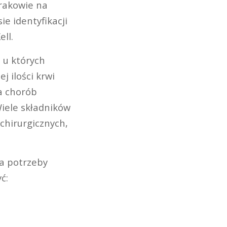
rakowie na
e identyfikacji
ll.
 u których
j ilości krwi
ia chorób
iele składników
chirurgicznych,
na potrzeby
ć: