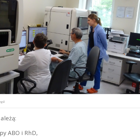
ogii
ależą:
upy ABO i RhD,