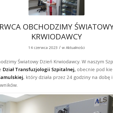
ERWCA OBCHODZIMY ŚWIATOWY
KRWIODAWCY
/
14 czerwca 2023
w
Aktualności
odzimy Światowy Dzień Krwiodawcy. W naszym Szp
je
Dział Transfuzjologii Szpitalnej,
obecnie pod ki
Samulskiej
, który działa przez 24 godziny na dobę 
owników.