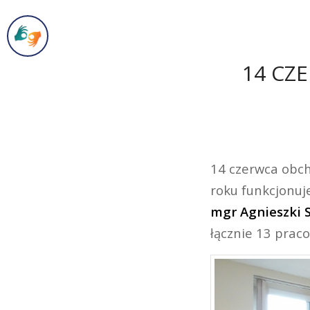
14 CZ
14 czerwca obch
roku funkcjonu
mgr Agnieszki 
łącznie 13 prac