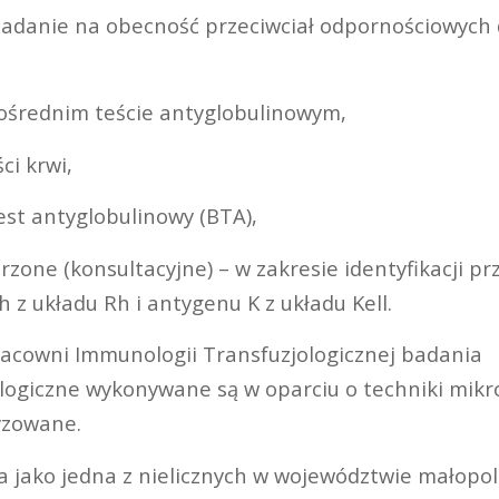
badanie na obecność przeciwciał odpornościowych
ośrednim teście antyglobulinowym,
ci krwi,
est antyglobulinowy (BTA),
zone (konsultacyjne) – w zakresie identyfikacji pr
 z układu Rh i antygenu K z układu Kell.
Pracowni Immunologii Transfuzjologicznej badania
giczne wykonywane są w oparciu o techniki mik
yzowane.
 jako jedna z nielicznych w województwie małopo