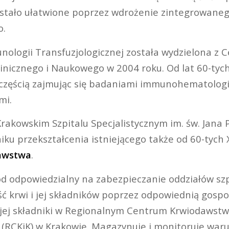
stało ułatwione poprzez wdrożenie zintegrowane
o.
ologii Transfuzjologicznej została wydzielona z 
inicznego i Naukowego w 2004 roku. Od lat 60-tych
 częścią zajmując się badaniami immunohematologi
mi.
rakowskim Szpitalu Specjalistycznym im. św. Jana P
iku przekształcenia istniejącego także od 60-tych
awstwa
.
od odpowiedzialny na zabezpieczanie oddziałów sz
ść krwi i jej składników poprzez odpowiednią gospo
jej składniki w Regionalnym Centrum Krwiodawstw
 (RCKiK) w Krakowie. Magazynuje i monitoruje war