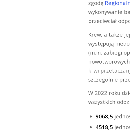
zgodę
Regional
wykonywanie bad
przeciwciał odpo
Krew, a także j
występują niedob
(m.in. zabiegi o
nowotworowych o
krwi przetaczan
szczególnie pr
W 2022 roku dzię
wszystkich oddzi
9068,5
jednos
4518,5
jednos