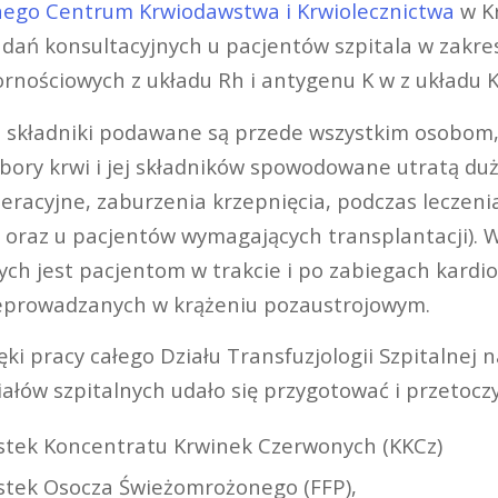
nego Centrum Krwiodawstwa i Krwiolecznictwa
w K
ań konsultacyjnych u pacjentów szpitala w zakresi
rnościowych z układu Rh i antygenu K w z układu Ke
ej składniki podawane są przede wszystkim osobom,
ory krwi i jej składników spowodowane utratą duże
peracyjne, zaburzenia krzepnięcia, podczas leczen
raz u pacjentów wymagających transplantacji). W
ych jest pacjentom w trakcie i po zabiegach kardio
zeprowadzanych w krążeniu pozaustrojowym.
ki pracy całego Działu Transfuzjologii Szpitalnej 
ałów szpitalnych udało się przygotować i przetoczy
tek Koncentratu Krwinek Czerwonych (KKCz)
tek Osocza Świeżomrożonego (FFP),