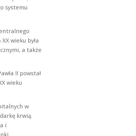
go systemu
Centralnego
 XX wieku była
cznymi, a także
awła II powstał
 XX wieku
pitalnych w
darkę krwią.
a i
unki