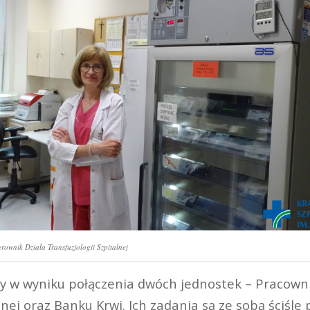
ownik Działa Transfuzjologii Szpitalnej
y w wyniku połączenia dwóch jednostek – Pracown
nej oraz Banku Krwi. Ich zadania są ze sobą ściśle