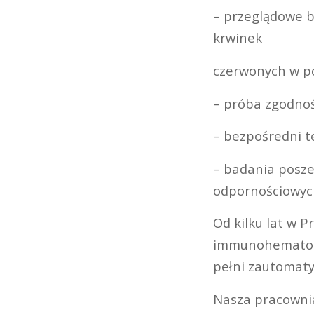
– przeglądowe 
krwinek
czerwonych w p
– próba zgodnoś
– bezpośredni t
– badania poszer
odpornościowych
Od kilku lat w 
immunohematolo
pełni zautomat
Nasza pracownia