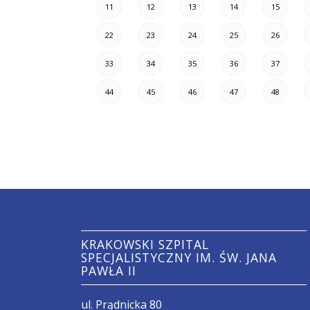
11
12
13
14
15
22
23
24
25
26
33
34
35
36
37
44
45
46
47
48
KRAKOWSKI SZPITAL
SPECJALISTYCZNY IM. ŚW. JANA
PAWŁA II
ul. Prądnicka 80