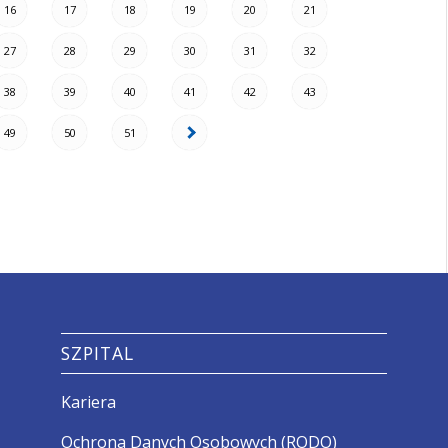
16
17
18
19
20
21
27
28
29
30
31
32
38
39
40
41
42
43
49
50
51
SZPITAL
Kariera
Ochrona Danych Osobowych (RODO)