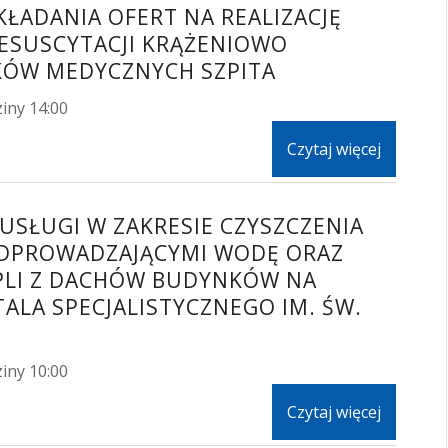
KŁADANIA OFERT NA REALIZACJĘ
ESUSCYTACJI KRĄŻENIOWO
KÓW MEDYCZNYCH SZPITA
iny 14:00
Czytaj więcej
 USŁUGI W ZAKRESIE CZYSZCZENIA
DPROWADZAJĄCYMI WODĘ ORAZ
PLI Z DACHÓW BUDYNKÓW NA
ALA SPECJALISTYCZNEGO IM. ŚW.
iny 10:00
Czytaj więcej