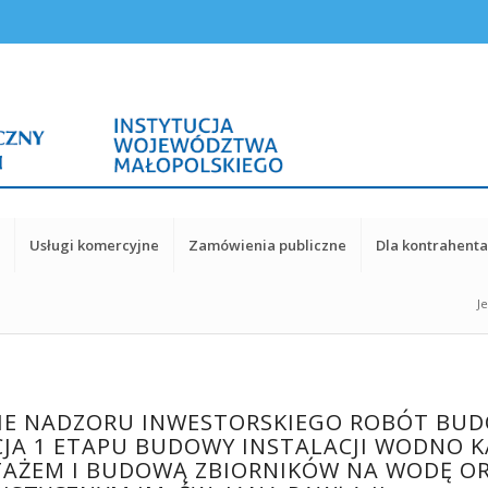
y
Usługi komercyjne
Zamówienia publiczne
Dla kontrahent
Je
ENIE NADZORU INWESTORSKIEGO ROBÓT B
CJA 1 ETAPU BUDOWY INSTALACJI WODNO 
AŻEM I BUDOWĄ ZBIORNIKÓW NA WODĘ O