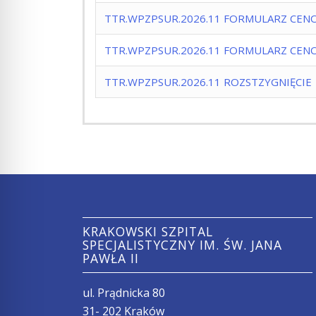
TTR.WPZPSUR.2026.11 FORMULARZ CENO
TTR.WPZPSUR.2026.11 FORMULARZ CENO
TTR.WPZPSUR.2026.11 ROZSTZYGNIĘCIE
KRAKOWSKI SZPITAL
SPECJALISTYCZNY IM. ŚW. JANA
PAWŁA II
ul. Prądnicka 80
31- 202 Kraków