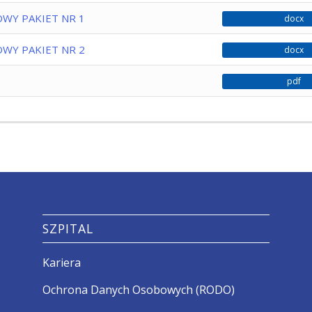
WY PAKIET NR 1
docx
WY PAKIET NR 2
docx
pdf
SZPITAL
Kariera
Ochrona Danych Osobowych (RODO)