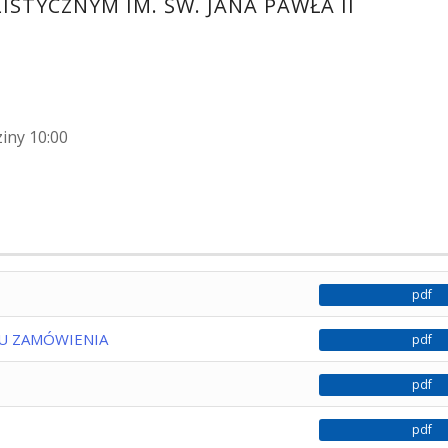
ISTYCZNYM IM. ŚW. JANA PAWŁA II
iny 10:00
pdf
TU ZAMÓWIENIA
pdf
pdf
pdf