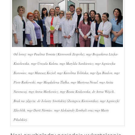
Od lewej: mgr Paulina Tomsia (Kierownik Zespołu), mgr Bogusława Liszka-
Kisielewska, mgr Urszula Kaleta, mgr Matylda Sankiewicz, mgr Agnieszka
Borowiec, mgr Mateusz Kozioł, mgr Karolina Tolińska, mgr Iga Biadon, mgr
Piotr Rutkowski, mgr Magdalena Tlałka, mgr Martyna Nosal, mgr Anita
Nawracaj, mgr Anna Markowicz, mgr Beata Krakowska, dr Anna Wójcik.
Brak na zdjęciu: dr Jolanty Siwińskiej (Zastępca Kierownika), mgr Agnieszki
Zdechlik, mgr Darii Niemiec, mgr Aleksandy Zembali oraz mgr Marty
Pikulskiej.