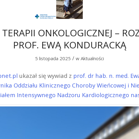
 TERAPII ONKOLOGICZNEJ – R
PROF. EWĄ KONDURACKĄ
/
5 listopada 2025
w
Aktualności
net.pl
ukazał się wywiad z
prof. dr hab. n. med. E
nika Oddziału Klinicznego Choroby Wieńcowej i Ni
iałem Intensywnego Nadzoru Kardiologicznego nas