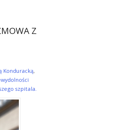
OZMOWA Z
wą Konduracką
,
ewydolności
zego szpitala.