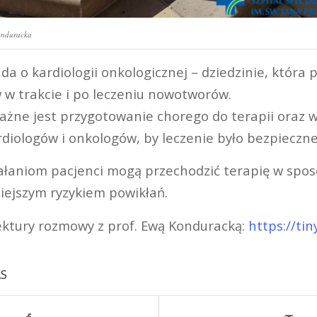
onduracka
da o kardiologii onkologicznej – dziedzinie, która
 w trakcie i po leczeniu nowotworów.
ważne jest przygotowanie chorego do terapii oraz 
rdiologów i onkologów, by leczenie było bezpieczne
iałaniom pacjenci mogą przechodzić terapię w spos
iejszym ryzykiem powikłań.
ktury rozmowy z prof. Ewą Konduracką:
https://tin
AS