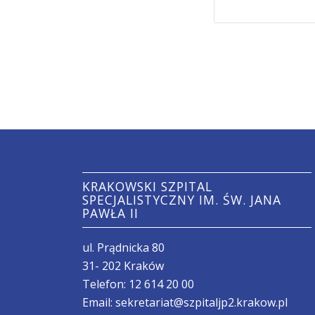
KRAKOWSKI SZPITAL
SPECJALISTYCZNY IM. ŚW. JANA
PAWŁA II
ul. Prądnicka 80
31- 202 Kraków
Telefon:
12 614 20 00
Email:
sekretariat@szpitaljp2.krakow.pl