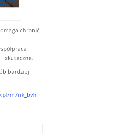
 pomaga chronić
współpraca
 i skuteczne.
ób bardziej
y.pl/m7nk_bvh.