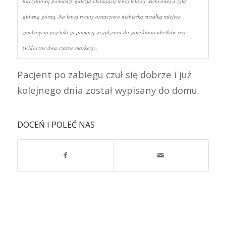
naczyniową pomiędzy gałęzią okalającą lewej tętnicy wieńcowej a żyłą
główną górną. Na lewej ryciny oznaczono niebieską strzałką miejsce
zamknięcia przetoki za pomocą urządzenia do zamykania ubytków serc
(widoczne dwa czarne markery).
Pacjent po zabiegu czuł się dobrze i już
kolejnego dnia został wypisany do domu.
DOCEŃ I POLEĆ NAS