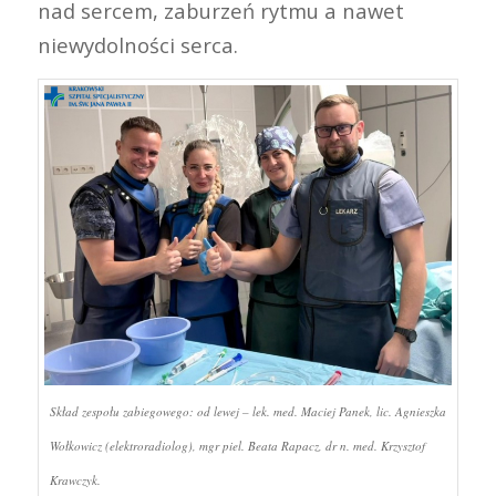
nad sercem, zaburzeń rytmu a nawet
niewydolności serca.
Skład zespołu zabiegowego: od lewej – lek. med. Maciej Panek, lic. Agnieszka
Wołkowicz (elektroradiolog), mgr piel. Beata Rapacz, dr n. med. Krzysztof
Krawczyk.