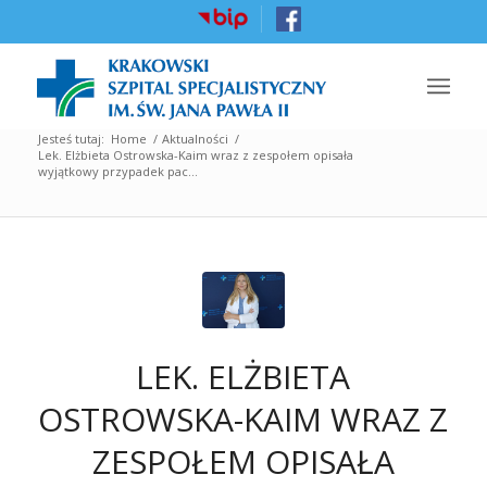
Jesteś tutaj:
Home
/
Aktualności
/
Lek. Elżbieta Ostrowska-Kaim wraz z zespołem opisała
wyjątkowy przypadek pac...
LEK. ELŻBIETA
OSTROWSKA-KAIM WRAZ Z
ZESPOŁEM OPISAŁA