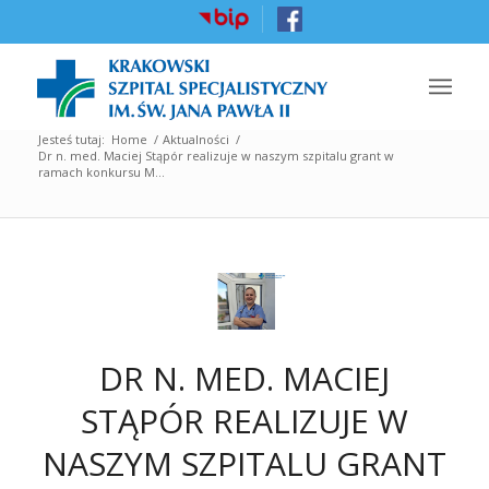
Jesteś tutaj:
Home
/
Aktualności
/
Dr n. med. Maciej Stąpór realizuje w naszym szpitalu grant w
ramach konkursu M...
DR N. MED. MACIEJ
STĄPÓR REALIZUJE W
NASZYM SZPITALU GRANT