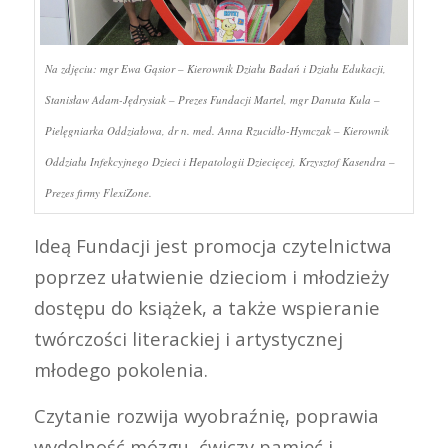
Na zdjęciu: mgr Ewa Gąsior – Kierownik Działu Badań i Działu Edukacji,
Stanisław Adam-Jędrysiak – Prezes Fundacji Martel, mgr Danuta Kula –
Pielęgniarka Oddziałowa, dr n. med. Anna Rzucidło-Hymczak – Kierownik
Oddziału Infekcyjnego Dzieci i Hepatologii Dziecięcej, Krzysztof Kasendra –
Prezes firmy FlexiZone.
Ideą Fundacji jest promocja czytelnictwa
poprzez ułatwienie dzieciom i młodzieży
dostępu do książek, a także wspieranie
twórczości literackiej i artystycznej
młodego pokolenia.
Czytanie rozwija wyobraźnię, poprawia
wydolność mózgu, ćwiczy pamięć i