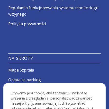
Regulamin funkcjonowania systemu monitoringu
wizyjnego
Polityka prywatności
NA SKRÓTY
Mapa Szpitala
Opłata za parking
Informacje dla firm
Używamy pliki cookie, aby zapewnić Ci najlepsze
wrażenia z przeglądania, personalizować zawartość
Deklaracja dostępności
naszej witryny, analizować jej ruch i wyświetlać
odpowiednie reklamy. Aby uzyskać więcej informacji,