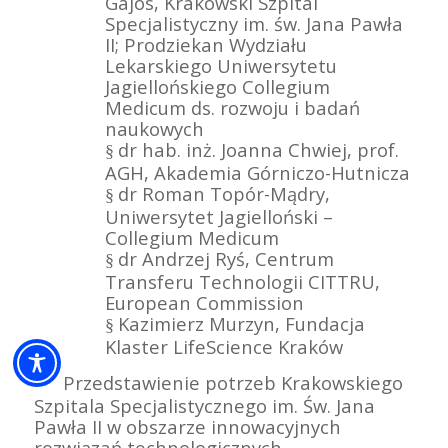
Gajos, Krakowski Szpital
Specjalistyczny im. św. Jana Pawła
II; Prodziekan Wydziału
Lekarskiego Uniwersytetu
Jagiellońskiego Collegium
Medicum ds. rozwoju i badań
naukowych
dr hab. inż. Joanna Chwiej, prof.
§
AGH, Akademia Górniczo-Hutnicza
dr Roman Topór-Mądry,
§
Uniwersytet Jagielloński –
Collegium Medicum
dr Andrzej Ryś, Centrum
§
Transferu Technologii CITTRU,
European Commission
Kazimierz Murzyn, Fundacja
§
Klaster LifeScience Kraków
Przedstawienie potrzeb Krakowskiego
·
Szpitala Specjalistycznego im. Św. Jana
Pawła II w obszarze innowacyjnych
rozwiązań technologicznych