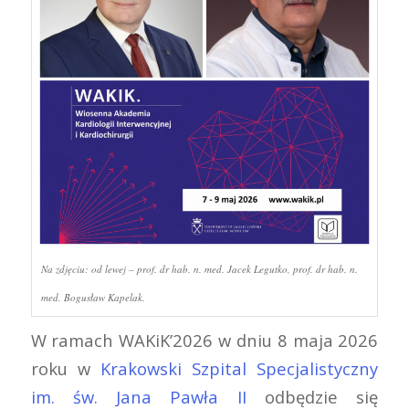
Na zdjęciu: od lewej – prof. dr hab. n. med. Jacek Legutko, prof. dr hab. n.
med. Bogusław Kapelak.
W ramach WAKiK’2026 w dniu 8 maja 2026
roku w
Krakowski Szpital Specjalistyczny
im. św. Jana Pawła II
odbędzie się