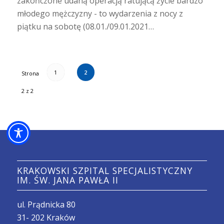
zakończone udaną operacją ratującą życie bardzo
młodego mężczyzny - to wydarzenia z nocy z
piątku na sobotę (08.01./09.01.2021…
1
2
Strona
2 z 2
KRAKOWSKI SZPITAL SPECJALISTYCZNY
IM. ŚW. JANA PAWŁA II
ul. Prądnicka 80
31- 202 Kraków