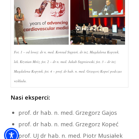
Fot. 1 – od lewej: dr n. med. Konrad Stępień, dr inż. Magdalena Kopytek,
lek. Krystian Mróz, fot. 2 – dr n. med. Jakub Stępniewski, fot. 3 – dr inż.
Magdalena Kopytek, fot. 4 – prof. dr hab. n. med. Grzegorz Kopeć podczas
wykładu.
Nasi eksperci:
prof. dr hab. n. med. Grzegorz Gajos
prof. dr hab. n. med. Grzegorz Kopeć
prof. UJ dr hab. n. med. Piotr Musiałek