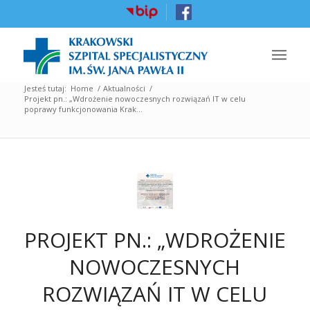
Jesteś tutaj:
Home
/
Aktualności
/
Projekt pn.: „Wdrożenie nowoczesnych rozwiązań IT w celu
poprawy funkcjonowania Krak...
PROJEKT PN.: „WDROŻENIE
NOWOCZESNYCH
ROZWIĄZAŃ IT W CELU