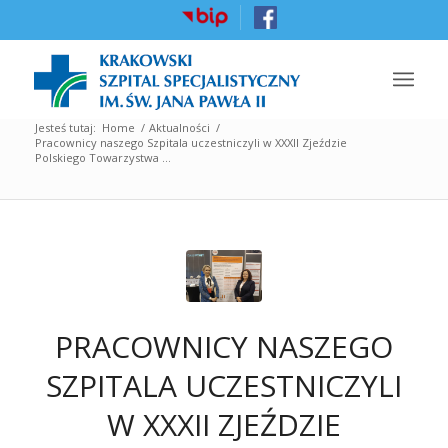
Jesteś tutaj:
Home
/
Aktualności
/
Pracownicy naszego Szpitala uczestniczyli w XXXII Zjeździe
Polskiego Towarzystwa ...
PRACOWNICY NASZEGO
SZPITALA UCZESTNICZYLI
W XXXII ZJEŹDZIE