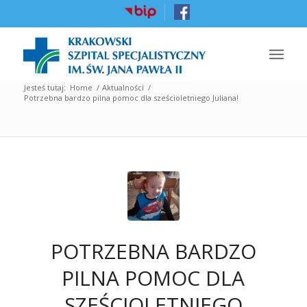
Jesteś tutaj:
Home
/
Aktualności
/
Potrzebna bardzo pilna pomoc dla sześcioletniego Juliana!
POTRZEBNA BARDZO
PILNA POMOC DLA
SZEŚCIOLETNIEGO