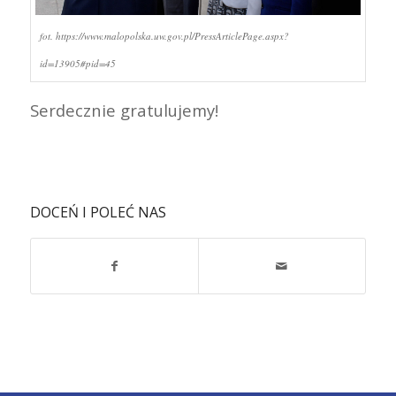
fot. https://www.malopolska.uw.gov.pl/PressArticlePage.aspx?
id=13905#pid=45
Serdecznie gratulujemy!
DOCEŃ I POLEĆ NAS