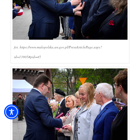
fot. https://www.malopolska.uw.gov.pl/PressArticlePage.aspx?
id=13905#pid=45