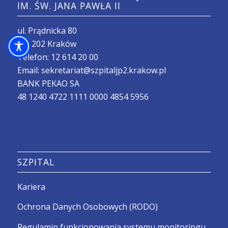
IM. ŚW. JANA PAWŁA II
ul. Prądnicka 80
31- 202 Kraków
Telefon:
12 614 20 00
Email:
sekretariat@szpitaljp2.krakow.pl
BANK PEKAO SA
48 1240 4722 1111 0000 4854 5956
SZPITAL
Kariera
Ochrona Danych Osobowych (RODO)
Regulamin funkcjonowania systemu monitoringu