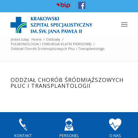
Jesteś tutaj:
Home
/
Oddziały
/
PULMONOLOGIA I CHIRURGIA KLATKI PIERSIOWEJ
/
Oddział Chorób Śródmiąższowych Płuc i Transplantologii
ODDZIAŁ CHORÓB ŚRÓDMIĄŻSZOWYCH
PŁUC I TRANSPLANTOLOGII
KONTAKT
PERSONEL
O NAS