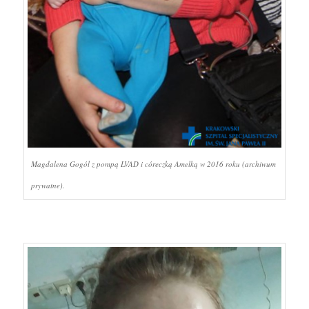
Magdalena Gogól z pompą LVAD i córeczką Amelką w 2016 roku (archiwum
prywatne).