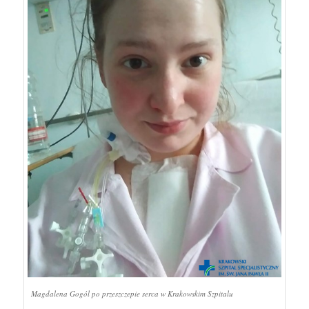
Magdalena Gogól po przeszczepie serca w Krakowskim Szpitalu