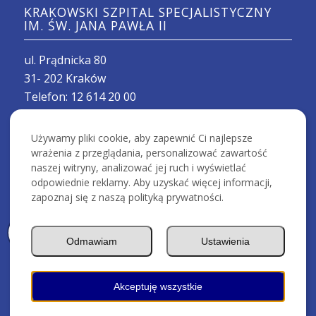
KRAKOWSKI SZPITAL SPECJALISTYCZNY
IM. ŚW. JANA PAWŁA II
ul. Prądnicka 80
31- 202 Kraków
Telefon:
12 614 20 00
Email:
sekretariat@szpitaljp2.krakow.pl
BANK PEKAO SA
Używamy pliki cookie, aby zapewnić Ci najlepsze
48 1240 4722 1111 0000 4854 5956
wrażenia z przeglądania, personalizować zawartość
naszej witryny, analizować jej ruch i wyświetlać
odpowiednie reklamy. Aby uzyskać więcej informacji,
zapoznaj się z naszą polityką prywatności.
SZPITAL
Odmawiam
Ustawienia
Kariera
Akceptuję wszystkie
Ochrona Danych Osobowych (RODO)