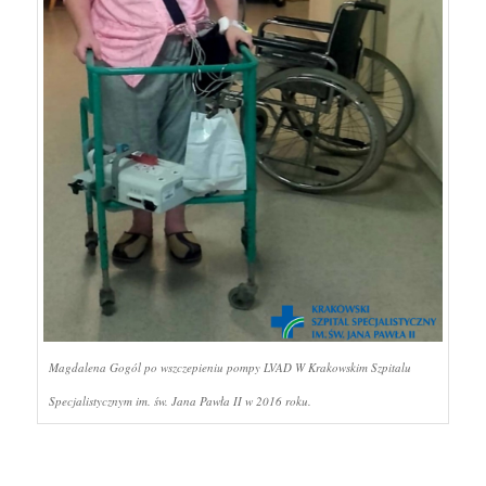
Magdalena Gogól po wszczepieniu pompy LVAD W Krakowskim Szpitalu
Specjalistycznym im. św. Jana Pawła II w 2016 roku.