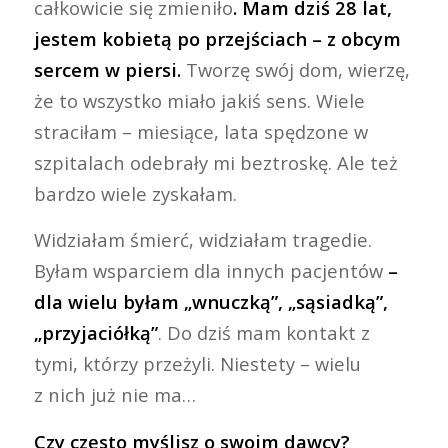
całkowicie się zmieniło
. Mam dziś 28 lat,
jestem kobietą po przejściach – z obcym
sercem w piersi.
Tworzę swój dom, wierzę,
że to wszystko miało jakiś sens. Wiele
straciłam – miesiące, lata spędzone w
szpitalach odebrały mi beztroskę. Ale też
bardzo wiele zyskałam.
Widziałam śmierć, widziałam tragedie.
Byłam wsparciem dla innych pacjentów
–
dla wielu byłam „wnuczką”, „sąsiadką”,
„przyjaciółką”
. Do dziś mam kontakt z
tymi, którzy przeżyli. Niestety – wielu
z nich już nie ma…
Czy często myślisz o swoim dawcy?