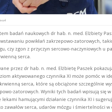
Paszek
m badań naukowych dr hab. n. med. Elżbiety Pasz
owstawaniu powikłań zakrzepowo-zatorowych, takic
gu, czy zgon z przyczyn sercowo-naczyniowych u p
wienną serca.
ane przez dr hab. n. med. Elżbietę Paszek pokazują
ziom aktywowanego czynnika XI może pomóc w iden
krwienną serca, które są obciążone szczególnie w
powo-zatorowych. Wyniki tych badań wpisują się w
 lekami hamującymi działanie czynnika XI i sugeru
o zawałów serca, udarów mózgu i śmiertelności w