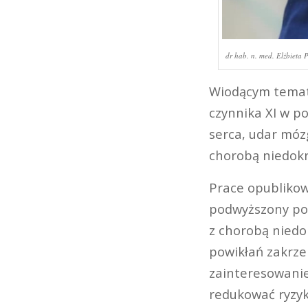
dr hab. n. med. Elżbieta 
Wiodącym temate
czynnika XI w p
serca, udar móz
chorobą niedokr
Prace opublikow
podwyższony po
z chorobą niedo
powikłań zakrze
zainteresowanie
redukować ryzyk