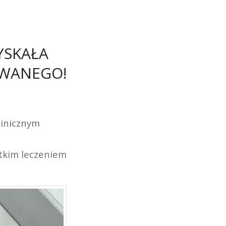
YSKAŁA
OWANEGO!
linicznym
stkim leczeniem