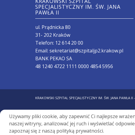
KRAKOWSKI SZPITAL
SPECJALISTYCZNY IM. ŚW. JANA
PAWŁA II
ul. Prądnicka 80
31- 202 Kraków
Telefon:
12 614 20 00
Email:
sekretariat@szpitaljp2.krakow.pl
BANK PEKAO SA
48 1240 4722 1111 0000 4854 5956
KRAKOWSKI SZPITAL SPECJALISTYCZNY IM. ŚW. JANA PAWŁA II 
Używamy pliki cookie, aby zapewnić Ci najlepsze wraże
naszej witryny, analizować jej ruch i wyświetlać odpowie
zapoznaj się z naszą polityką prywatności.