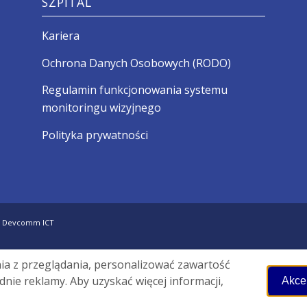
SZPITAL
Kariera
Ochrona Danych Osobowych (RODO)
Regulamin funkcjonowania systemu
monitoringu wizyjnego
Polityka prywatności
-
Devcomm ICT
nia z przeglądania, personalizować zawartość
dnie reklamy. Aby uzyskać więcej informacji,
Akce