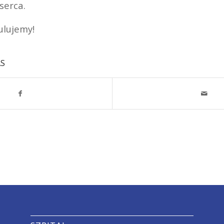
serca.
ulujemy!
AS