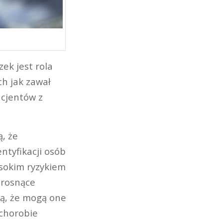
ek jest rola
h jak zawał
acjentów z
, że
tyfikacji osób
ysokim ryzykiem
 rosnące
ją, że mogą one
 chorobie