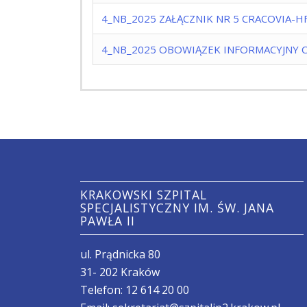
4_NB_2025 ZAŁĄCZNIK NR 5 CRACOVIA-H
4_NB_2025 OBOWIĄZEK INFORMACYJNY 
KRAKOWSKI SZPITAL
SPECJALISTYCZNY IM. ŚW. JANA
PAWŁA II
ul. Prądnicka 80
31- 202 Kraków
Telefon:
12 614 20 00