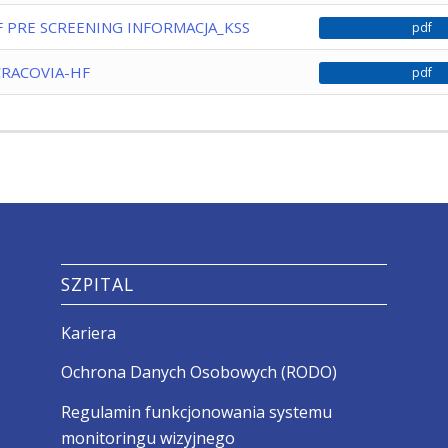
F PRE SCREENING INFORMACJA_KSS
pdf
CRACOVIA-HF
pdf
SZPITAL
Kariera
Ochrona Danych Osobowych (RODO)
Regulamin funkcjonowania systemu
monitoringu wizyjnego