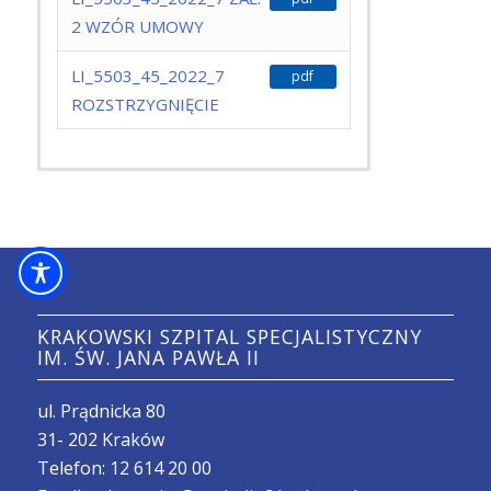
2 WZÓR UMOWY
LI_5503_45_2022_7
pdf
ROZSTRZYGNIĘCIE
KRAKOWSKI SZPITAL SPECJALISTYCZNY
IM. ŚW. JANA PAWŁA II
ul. Prądnicka 80
31- 202 Kraków
Telefon:
12 614 20 00