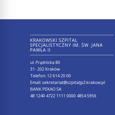
KRAKOWSKI SZPITAL
SPECJALISTYCZNY IM. ŚW. JANA
PAWŁA II
ul. Prądnicka 80
31- 202 Kraków
Telefon:
12 614 20 00
Email:
sekretariat@szpitaljp2.krakow.pl
BANK PEKAO SA
48 1240 4722 1111 0000 4854 5956