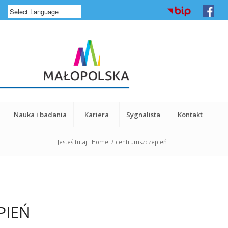
a
Nauka i badania
Kariera
Sygnalista
Kontakt
Jesteś tutaj:
Home
/
centrumszczepień
PIEŃ