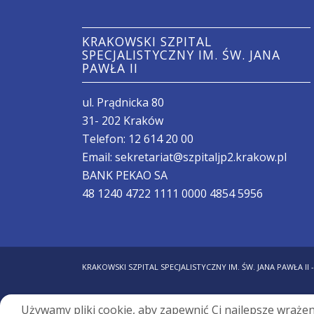
KRAKOWSKI SZPITAL
SPECJALISTYCZNY IM. ŚW. JANA
PAWŁA II
ul. Prądnicka 80
31- 202 Kraków
Telefon:
12 614 20 00
Email:
sekretariat@szpitaljp2.krakow.pl
BANK PEKAO SA
48 1240 4722 1111 0000 4854 5956
KRAKOWSKI SZPITAL SPECJALISTYCZNY IM. ŚW. JANA PAWŁA II 
Używamy pliki cookie, aby zapewnić Ci najlepsze wraże