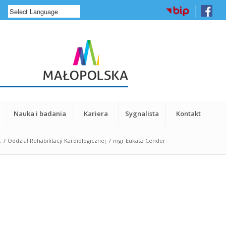
a
Nauka i badania
Kariera
Sygnalista
Kontakt
A
/
Oddział Rehabilitacji Kardiologicznej
/
mgr Łukasz Cender