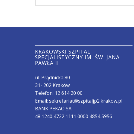
KRAKOWSKI SZPITAL
SPECJALISTYCZNY IM. ŚW. JANA
PAWŁA II
ul. Prądnicka 80
31- 202 Kraków
Telefon:
12 614 20 00
Email:
sekretariat@szpitaljp2.krakow.pl
BANK PEKAO SA
48 1240 4722 1111 0000 4854 5956